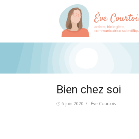
Skip
to
content
Bien chez soi
Posted
Author
6 juin 2020
Ève Courtois
on