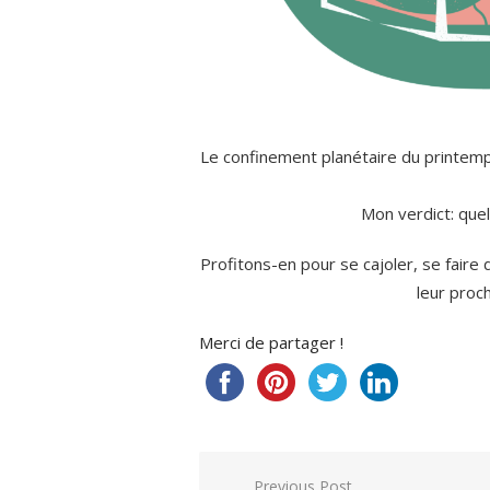
Le confinement planétaire du printem
Mon verdict: quel
Profitons-en pour se cajoler, se fair
leur proc
Merci de partager !
Navigation
Previous Post