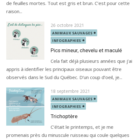
de feuilles mortes. Tout est gris et brun. C’est pour cette
raison...
Posted
26 octobre 2021
on
ANIMAUX SAUVAGES
INFOGRAPHIES
Pics mineur, chevelu et maculé
Cela fait déjà plusieurs années que j’ai
appris à identifier les principaux oiseaux pouvant être
observés dans le Sud du Québec. D’un coup d’oeil, je...
Posted
18 septembre 2021
on
ANIMAUX SAUVAGES
INFOGRAPHIES
Trichoptère
C’était le printemps, et je me
promenais près du minuscule ruisseau qui coule quelques