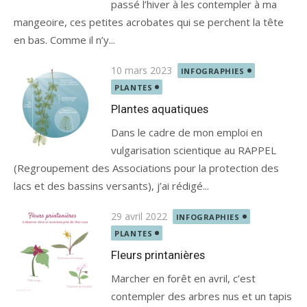
passé l’hiver à les contempler à ma
mangeoire, ces petites acrobates qui se perchent la tête
en bas. Comme il n’y...
Posted
10 mars 2023
INFOGRAPHIES
on
PLANTES
Plantes aquatiques
Dans le cadre de mon emploi en
vulgarisation scientique au RAPPEL
(Regroupement des Associations pour la protection des
lacs et des bassins versants), j’ai rédigé...
Posted
29 avril 2022
INFOGRAPHIES
on
PLANTES
Fleurs printanières
Marcher en forêt en avril, c’est
contempler des arbres nus et un tapis