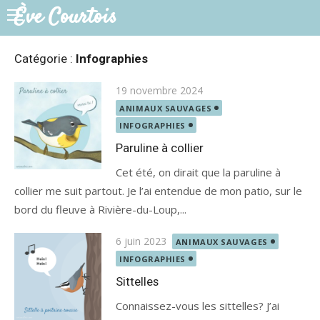
Skip
Ève Courtois
to
content
Catégorie :
Infographies
Posted
19 novembre 2024
on
ANIMAUX SAUVAGES
INFOGRAPHIES
Paruline à collier
Cet été, on dirait que la paruline à
collier me suit partout. Je l’ai entendue de mon patio, sur le
bord du fleuve à Rivière-du-Loup,...
Posted
6 juin 2023
ANIMAUX SAUVAGES
on
INFOGRAPHIES
Sittelles
Connaissez-vous les sittelles? J’ai