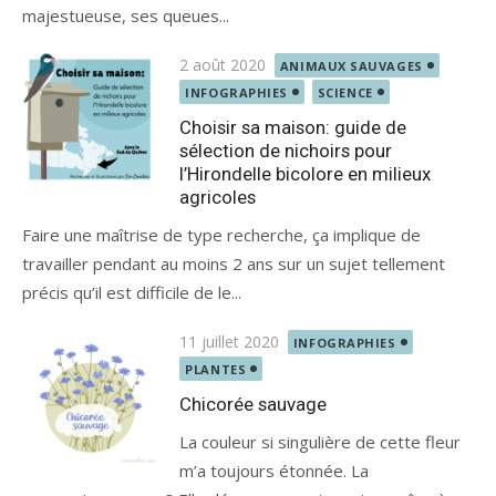
majestueuse, ses queues...
Posted
2 août 2020
ANIMAUX SAUVAGES
on
INFOGRAPHIES
SCIENCE
Choisir sa maison: guide de
sélection de nichoirs pour
l’Hirondelle bicolore en milieux
agricoles
Faire une maîtrise de type recherche, ça implique de
travailler pendant au moins 2 ans sur un sujet tellement
précis qu’il est difficile de le...
Posted
11 juillet 2020
INFOGRAPHIES
on
PLANTES
Chicorée sauvage
La couleur si singulière de cette fleur
m’a toujours étonnée. La