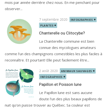
mois par année derrière chez nous. En me penchant pour
observer...
Posted
7 septembre 2020
INFOGRAPHIES
on
PLANTES
Chanterelle ou Clitocybe?
La Chanterelle commune est bien
connue des mycologues amateurs
comme l’un des champignons comestibles les plus faciles à
reconnaître. Et pourtant! Elle peut facilement être...
Posted
2 août 2020
ANIMAUX SAUVAGES
on
INFOGRAPHIES
Papillon et Poisson lune
Le Papillon lune est sans aucune
doute l’un des plus beaux papillons de
nuit qu’on puisse trouver au Québec. Sa couleur est