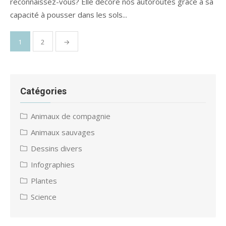
reconnaissez-vous? Elle décore nos autoroutes grâce à sa
capacité à pousser dans les sols...
Navigation
1
2
→
des
articles
Catégories
Animaux de compagnie
Animaux sauvages
Dessins divers
Infographies
Plantes
Science